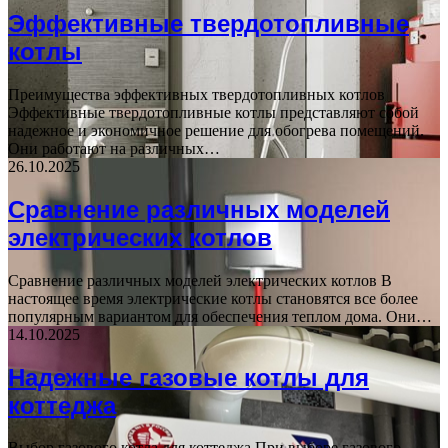
Эффективные твердотопливные
котлы
Преимущества эффективных твердотопливных котлов
Эффективные твердотопливные котлы представляют собой
надежное и экономичное решение для обогрева помещений.
Они работают на различных…
26.10.2025
Сравнение различных моделей
электрических котлов
Сравнение различных моделей электрических котлов В
настоящее время электрические котлы становятся все более
популярным вариантом для обеспечения теплом дома. Они…
14.10.2025
Надежные газовые котлы для
коттеджа
Выбор газового котла для коттеджа При выборе газового