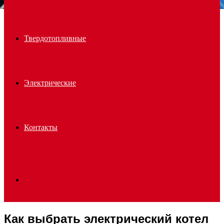
Твердотопливные
Электрические
Контакты
Search
Как выбрать электрический котел
for