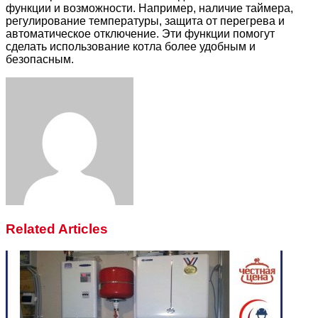
функции и возможности. Например, наличие таймера,
регулирование температуры, защита от перегрева и
автоматическое отключение. Эти функции помогут
сделать использование котла более удобным и
безопасным.
Facebook
Twitter
LinkedIn
Tumblr
Pinterest
Reddit
VKontakte
Odnoklassniki
Skype
WhatsApp
Telegram
Viber
Share
Print
via
Email
Related Articles