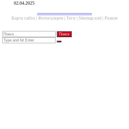
02.04.2025
Facebook
Twitter
WhatsApp
Telegram
--------------------------------------
Карта сайта |
Фотогалерея |
Теги |
Sitemap.xml |
Разное
Close
Найти:
Close
Search
for