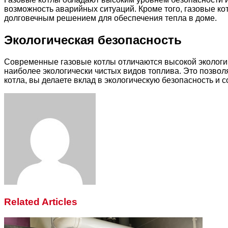
возможность аварийных ситуаций. Кроме того, газовые ко
долговечным решением для обеспечения тепла в доме.
Экологическая безопасность
Современные газовые котлы отличаются высокой экологич
наиболее экологически чистых видов топлива. Это позво
котла, вы делаете вклад в экологическую безопасность и 
Facebook
Twitter
LinkedIn
Tumblr
Pinterest
Reddit
VKontakte
Odnoklassniki
Skype
WhatsApp
Telegram
Viber
Share
Print
via
Email
Related Articles