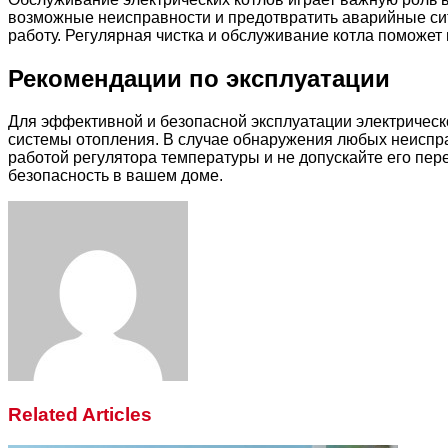
возможные неисправности и предотвратить аварийные сит
работу. Регулярная чистка и обслуживание котла поможет 
Рекомендации по эксплуатации
Для эффективной и безопасной эксплуатации электрическо
системы отопления. В случае обнаружения любых неиспра
работой регулятора температуры и не допускайте его пер
безопасность в вашем доме.
Facebook
Twitter
LinkedIn
Tumblr
Pinterest
Reddit
VKontakte
Odnoklassniki
Skype
WhatsApp
Telegram
Viber
Share
Print
via
Email
Related Articles