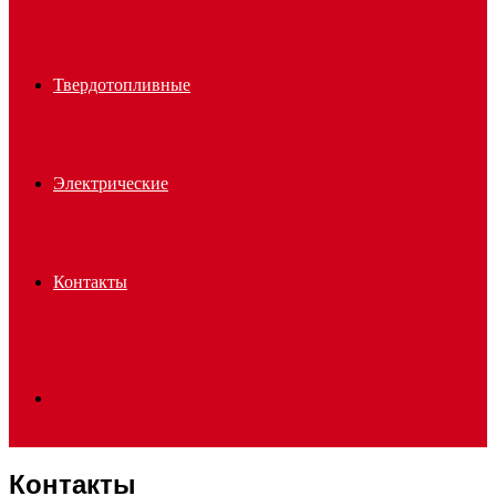
Твердотопливные
Электрические
Контакты
Search
Контакты
for